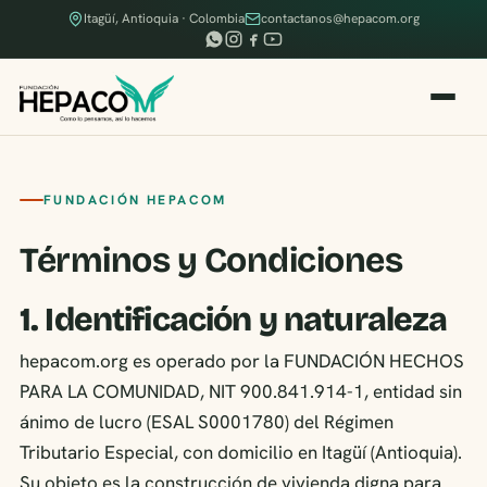
Itagüí, Antioquia · Colombia
contactanos@hepacom.org
FUNDACIÓN HEPACOM
Términos y Condiciones
1. Identificación y naturaleza
hepacom.org es operado por la FUNDACIÓN HECHOS
PARA LA COMUNIDAD, NIT 900.841.914-1, entidad sin
ánimo de lucro (ESAL S0001780) del Régimen
Tributario Especial, con domicilio en Itagüí (Antioquia).
Su objeto es la construcción de vivienda digna para