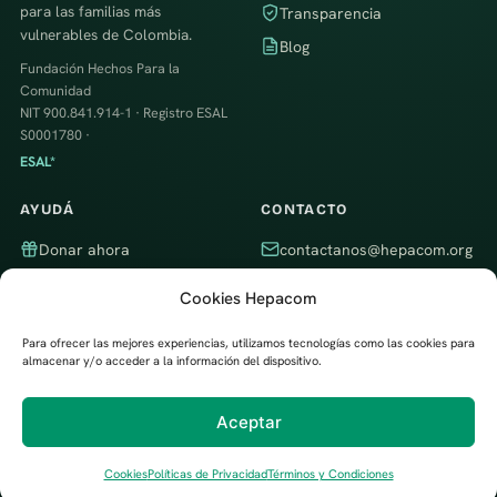
para las familias más
Transparencia
vulnerables de Colombia.
Blog
Fundación Hechos Para la
Comunidad
NIT 900.841.914-1 · Registro ESAL
S0001780 ·
ESAL*
AYUDÁ
CONTACTO
Donar ahora
contactanos@hepacom.org
Ser voluntario
WhatsApp
Cookies Hepacom
Empresa aliada
Itagüí, Antioquia, Colombia ·
Trabajamos en todo el país
Para ofrecer las mejores experiencias, utilizamos tecnologías como las cookies para
almacenar y/o acceder a la información del dispositivo.
Aceptar
Desarrollado por
Digital Trendy 360
© 2026 Fundación Hechos Para la Comunidad (Hepacom) ·
Política de
Privacidad
·
Cookies
·
Términos y Condiciones
Cookies
Políticas de Privacidad
Términos y Condiciones