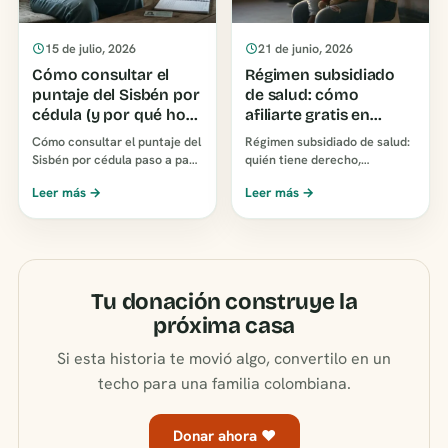
15 de julio, 2026
21 de junio, 2026
Cómo consultar el
Régimen subsidiado
puntaje del Sisbén por
de salud: cómo
cédula (y por qué hoy
afiliarte gratis en
te sale una letra)
Colombia
Cómo consultar el puntaje del
Régimen subsidiado de salud:
Sisbén por cédula paso a paso
quién tiene derecho,
en el portal oficial del DNP y
requisitos y cómo afiliarte
Leer más →
Leer más →
qué significan hoy los grupos
gratis paso a paso en
A, B, …
Colombia. Cobertura igual a…
Tu donación construye la
próxima casa
Si esta historia te movió algo, convertilo en un
techo para una familia colombiana.
Donar ahora ♥