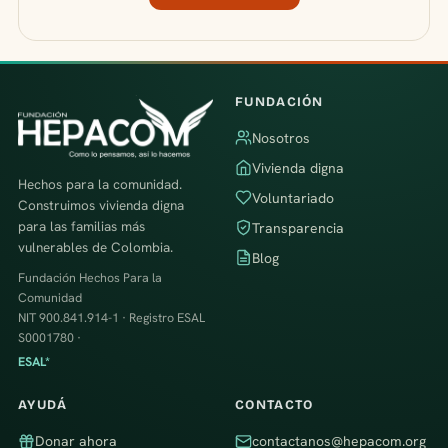
FUNDACIÓN
Nosotros
Vivienda digna
Hechos para la comunidad.
Voluntariado
Construimos vivienda digna
para las familias más
Transparencia
vulnerables de Colombia.
Blog
Fundación Hechos Para la
Comunidad
NIT 900.841.914-1 · Registro ESAL
S0001780 ·
ESAL*
AYUDÁ
CONTACTO
Donar ahora
contactanos@hepacom.org