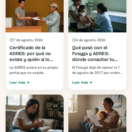
7 de agosto, 2026
6 de agosto, 2026
Certificado de la
Qué pasó con el
ADRES: por qué no
Fosyga y ADRES:
existe y quién sí lo
dónde consultar tu
expide
EPS hoy
La ADRES aclara en su propio
El Fosyga dejó de operar el 1
portal que no expide
de agosto de 2017 por orden
certificaciones, porque las
del Decreto 546 de ese año, y
Leer más →
Leer más →
EPS son las responsables de
la ADRES asumió sus
los soportes de afili…
funciones. La línea…