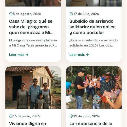
5 de agosto, 2026
17 de julio, 2026
Casa Milagro: qué se
Subsidio de arriendo
sabe del programa
solidario: quién aplica
que reemplaza a Mi
y cómo postular
Casa Ya
El programa que reemplazaría
¿Existe el subsidio de arriendo
a Mi Casa Ya se anuncia el 7
solidario en 2026? Los dos
de agosto de 2026. Hoy no
programas vigentes en
Leer más →
Leer más →
tiene decreto, ni montos, ni
Colombia, quién califica y
requisitos, ni…
cómo postular sin i…
16 de junio, 2026
13 de junio, 2026
Vivienda digna en
La importancia de la