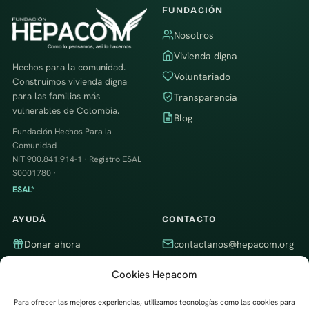
FUNDACIÓN
Nosotros
Vivienda digna
Hechos para la comunidad.
Voluntariado
Construimos vivienda digna
para las familias más
Transparencia
vulnerables de Colombia.
Blog
Fundación Hechos Para la
Comunidad
NIT 900.841.914-1 · Registro ESAL
S0001780 ·
ESAL*
AYUDÁ
CONTACTO
Donar ahora
contactanos@hepacom.org
Ser voluntario
WhatsApp
Cookies Hepacom
Empresa aliada
Itagüí, Antioquia, Colombia ·
Trabajamos en todo el país
Para ofrecer las mejores experiencias, utilizamos tecnologías como las cookies para