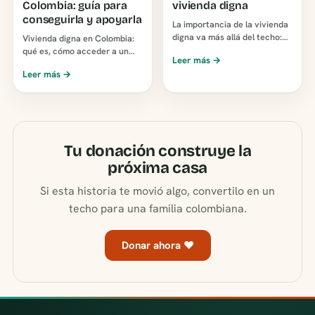
Colombia: guía para
vivienda digna
conseguirla y apoyarla
La importancia de la vivienda
digna va más allá del techo:
Vivienda digna en Colombia:
salud de los niños, educación
qué es, cómo acceder a un
Leer más →
y economía. Por qué una casa
subsidio o crédito y cómo
Leer más →
adecuada …
ayudar a que una familia
tenga su casa. Guía de…
Tu donación construye la
próxima casa
Si esta historia te movió algo, convertilo en un
techo para una familia colombiana.
Donar ahora ♥