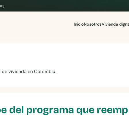
org
Inicio
Nosotros
Vivienda dign
it de vivienda en Colombia.
be del programa que reempl