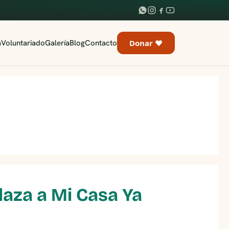
a
Voluntariado
Galería
Blog
Contacto
Donar ♥
aza a Mi Casa Ya