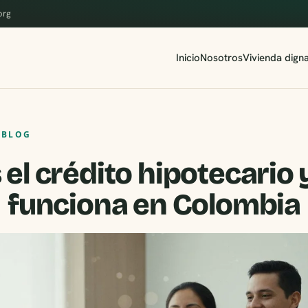
org
Inicio
Nosotros
Vivienda dign
 BLOG
 el crédito hipotecario
funciona en Colombia