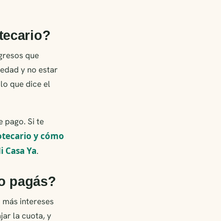
tecario?
ngresos que
 edad y no estar
lo que dice el
e pago. Si te
otecario y cómo
i Casa Ya
.
no pagás?
o más intereses
ar la cuota, y