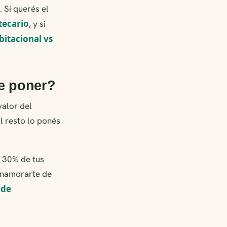
 Si querés el
tecario
, y si
bitacional vs
ue poner?
valor del
El resto lo ponés
l 30% de tus
 enamorarte de
 de