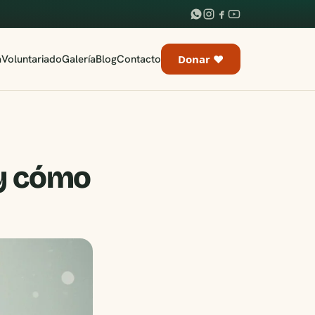
a
Voluntariado
Galería
Blog
Contacto
Donar ♥
 y cómo