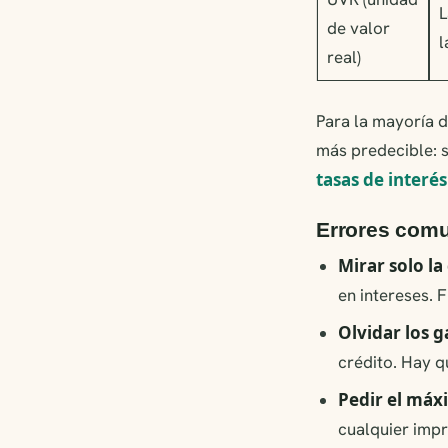
L
de valor
l
real)
Para la mayoría d
más predecible: s
tasas de interé
Errores comu
Mirar solo la
en intereses. F
Olvidar los g
crédito. Hay q
Pedir el máx
cualquier impr