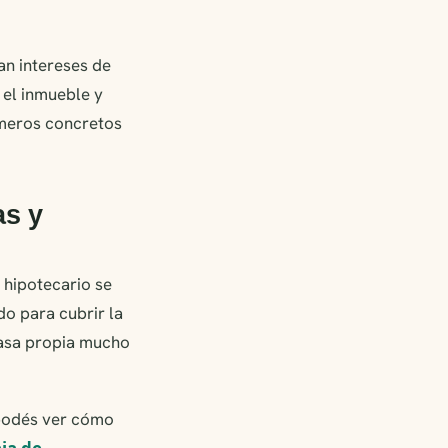
an intereses de
 el inmueble y
números concretos
as y
o hipotecario se
do para cubrir la
 casa propia mucho
 podés ver cómo