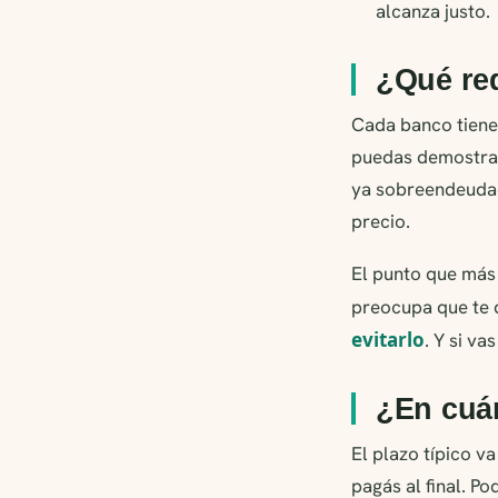
alcanza justo.
¿Qué req
Cada banco tiene 
puedas demostrar,
ya sobreendeudado
precio.
El punto que más 
preocupa que te 
evitarlo
. Y si va
¿En cuán
El plazo típico v
pagás al final. P