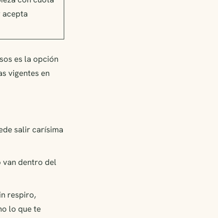
y acepta
esos es la opción
as vigentes en
de salir carísima
o van dentro del
n respiro,
no lo que te