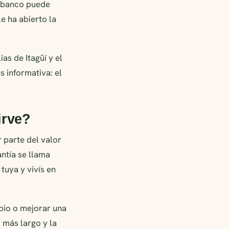
l banco puede
e ha abierto la
s de Itagüí y el
s informativa: el
irve?
 parte del valor
ntía se llama
tuya y vivís en
opio o mejorar una
 más largo y la