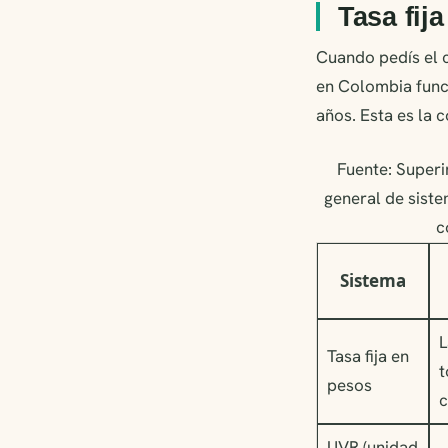
Tasa fij
Cuando pedís el c
en Colombia funci
años. Esta es la
Fuente: Super
general de siste
c
Sistema
L
Tasa fija en
t
pesos
c
UVR (unidad