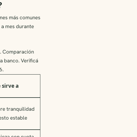
?
ciones más comunes
s a mes durante
a. Comparación
a banco. Verificá
6.
 sirve a
re tranquilidad
esto estable
ieza con cuota