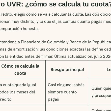
a o UVR: ¿cómo se calcula tu cuota
rédito, elegís cómo se va a calcular la cuota. Las dos op
onan muy distinto, y la que elijas cambia cuánto pagás me
 comparación honesta.
intendencia Financiera de Colombia y Banco de la Repúblic
mas de amortización; las condiciones exactas las define cad
on la entidad antes de firmar. Última actualización: julio 202
Cómo se calcula la
Riesgo principal
Le
cuota
a cuota queda igual
Casi ninguno: sabés
Quien quie
odos los meses del
siempre cuánto
y presupu
rédito
pagás
Quien emp