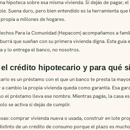
na hipoteca sobre esa misma vivienda. Si dejás de pagar, e
le. Suena duro, pero bien entendido es la herramienta que l
 propia a millones de hogares.
Hechos Para la Comunidad (Hepacom) acompañamos a familia
Aburrá que sueñan con su primera vivienda digna. Esta guía e
a y lo entrega el banco, no nosotros.
el crédito hipotecario y para qué s
cario es un préstamo con el que un banco te presta la mayor
y a cambio la propia vivienda queda como garantía. Esa gara
so el préstamo lleva ese nombre. Mientras pagás, la casa es 
solo se activa si dejás de cumplir.
osas: comprar vivienda nueva o usada, construir en lote pr
distinto de un crédito de consumo porque el plazo es mucho