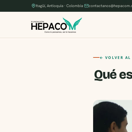
Itagüí, Antioquia · Colombia
·
contactanos@hepacom.
← VOLVER AL
Qué es