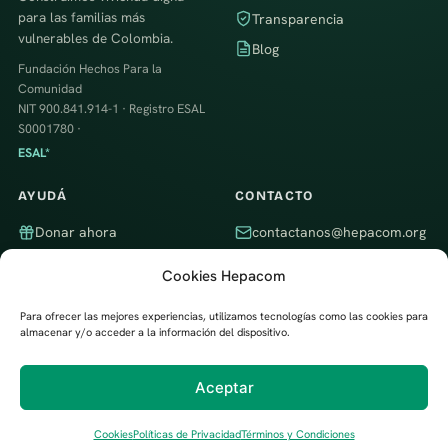
para las familias más
Transparencia
vulnerables de Colombia.
Blog
Fundación Hechos Para la
Comunidad
NIT 900.841.914-1 · Registro ESAL
S0001780 ·
ESAL*
AYUDÁ
CONTACTO
Donar ahora
contactanos@hepacom.org
Ser voluntario
WhatsApp
Cookies Hepacom
Empresa aliada
Itagüí, Antioquia, Colombia ·
Trabajamos en todo el país
Para ofrecer las mejores experiencias, utilizamos tecnologías como las cookies para
almacenar y/o acceder a la información del dispositivo.
Aceptar
Desarrollado por
Digital Trendy 360
© 2026 Fundación Hechos Para la Comunidad (Hepacom) ·
Política de
Privacidad
·
Cookies
·
Términos y Condiciones
Cookies
Políticas de Privacidad
Términos y Condiciones