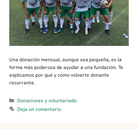
Una donación mensual, aunque sea pequeña, es la
forma más poderosa de ayudar a una fundación. Te
explicamos por qué y cómo volverte donante
recurrente.
Categorías
Donaciones y voluntariado
Deja un comentario