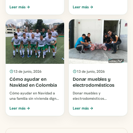
los tipos que existen, los
descuenta tu empresa al
Leer más →
Leer más →
requisitos reales y cómo
donar a una fundación (25% o
elegir una organizac…
37%) y cómo hacerlo …
13 de junio, 2026
13 de junio, 2026
Cómo ayudar en
Donar muebles y
Navidad en Colombia
electrodomésticos
Cómo ayudar en Navidad a
Donar muebles y
una familia sin vivienda digna
electrodomésticos
en Colombia: donar, ser
funcionales ayuda a amoblar
Leer más →
Leer más →
voluntario, donar en especie o
la casa de una familia que la
apadrinar. Sumat…
estrena. Qué sirve y cómo
coordinar…