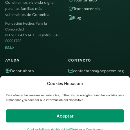
Voluntariado
Construimos vivienda digna
para las familias más
Transparencia
vulnerables de Colombia.
Blog
Fundación Hechos Para la
Comunidad
NIT 900.841.914-1 · Registro ESAL
S0001780 ·
ESAL*
AYUDÁ
CONTACTO
Donar ahora
contactanos@hepacom.org
Ser voluntario
WhatsApp
Cookies Hepacom
Empresa aliada
Itagüí, Antioquia, Colombia ·
Trabajamos en todo el país
Para ofrecer las mejores experiencias, utilizamos tecnologías como las cookies para
almacenar y/o acceder a la información del dispositivo.
Aceptar
Desarrollado por
Digital Trendy 360
© 2026 Fundación Hechos Para la Comunidad (Hepacom) ·
Política de
Privacidad
·
Cookies
·
Términos y Condiciones
Cookies
Políticas de Privacidad
Términos y Condiciones