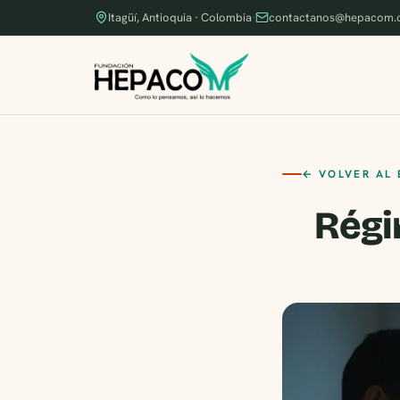
Itagüí, Antioquia · Colombia
·
contactanos@hepacom.
← VOLVER AL
Régi