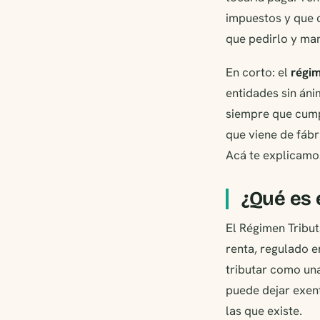
impuestos y que c
que pedirlo y ma
En corto: el
régim
entidades sin án
siempre que cumpl
que viene de fábr
Acá te explicamos
¿Qué es 
El Régimen Tribut
renta, regulado e
tributar como una
puede dejar exent
las que existe.