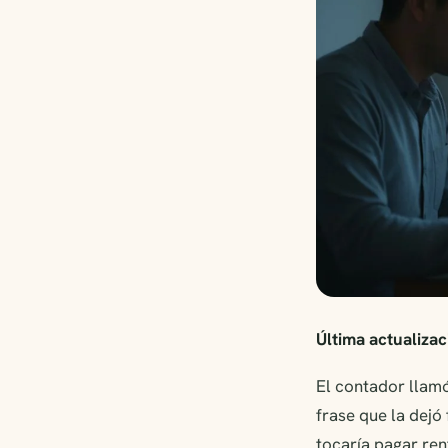
Última actualizac
El contador llam
frase que la dejó 
tocaría pagar re