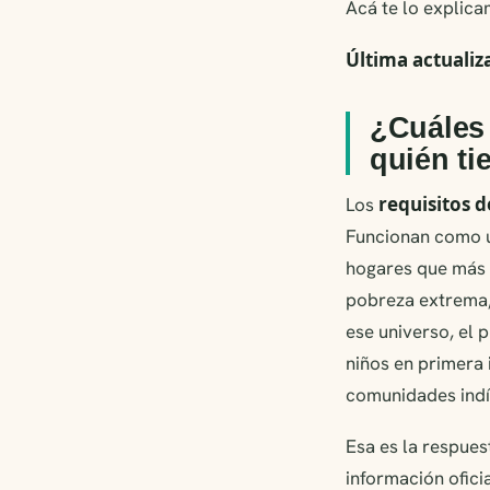
Acá te lo explica
Última actualiz
¿Cuáles 
quién ti
requisitos 
Los
Funcionan como
hogares que más l
pobreza extrema,
ese universo, el 
niños en primera 
comunidades indí
Esa es la respues
información oficia