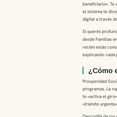
beneficiario». Te
el sistema te dic
digital a través 
Si querés profund
desde Familias e
recién estás con
explicando cada 
¿Cómo ev
Prosperidad Soci
programas. La reg
te «activa el giro
«trámite urgente».
Desconfiá de los 