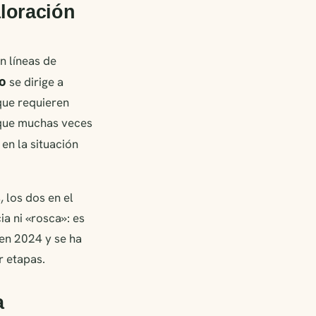
loración
n líneas de
do
se dirige a
que requieren
 que muchas veces
en la situación
 los dos en el
ia ni «rosca»: es
en 2024 y se ha
r etapas.
a