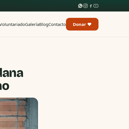
Voluntariado
Galería
Blog
Contacto
Donar ♥
dana
ho