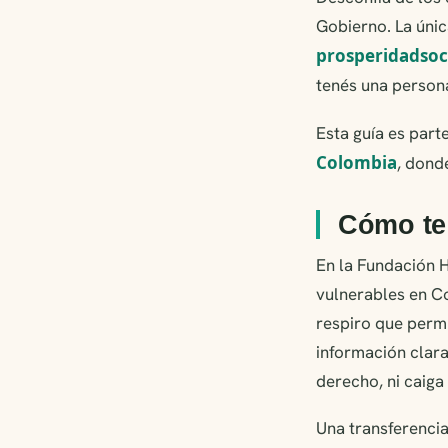
Gobierno. La única
prosperidadsoc
tenés una persona
Esta guía es part
Colombia
, dond
Cómo t
En la Fundación H
vulnerables en C
respiro que permi
información clara
derecho, ni caiga
Una transferencia