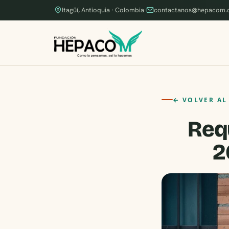
Itagüí, Antioquia · Colombia
·
contactanos@hepacom.
← VOLVER AL
Req
2