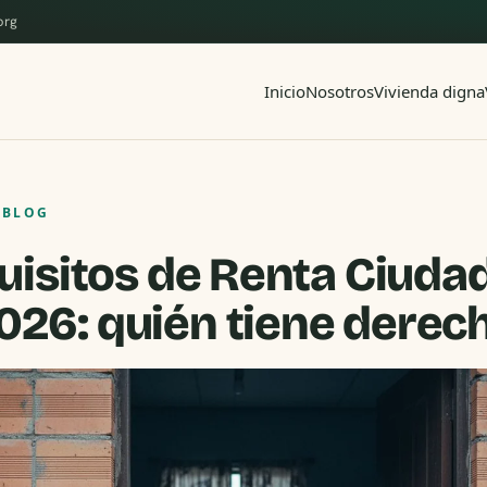
org
Inicio
Nosotros
Vivienda digna
 BLOG
uisitos de Renta Ciuda
026: quién tiene derec