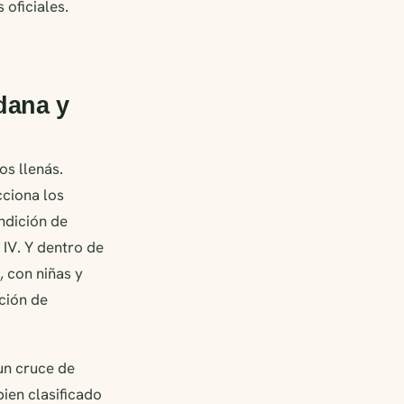
 oficiales.
dana y
os llenás.
cciona los
ndición de
IV. Y dentro de
 con niñas y
nción de
 un cruce de
bien clasificado