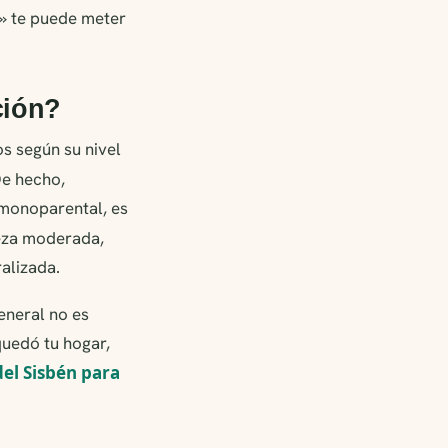
or» te puede meter
ción?
s según su nivel
De hecho,
 monoparental, es
eza moderada,
alizada.
eneral no es
quedó tu hogar,
el Sisbén para