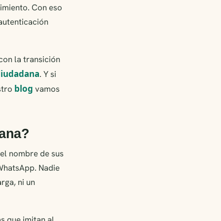
cimiento. Con eso
 autenticación
on la transición
 Ciudadana
. Y si
blog
stro
vamos
dana?
 el nombre de sus
 WhatsApp. Nadie
rga, ni un
s que imitan al