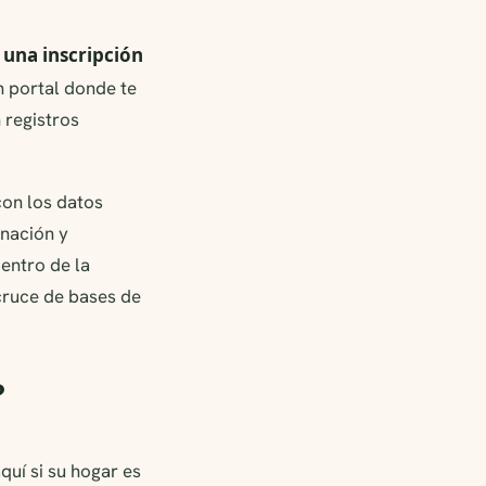
 una inscripción
n portal donde te
 registros
.
con los datos
unación y
entro de la
 cruce de bases de
?
quí si su hogar es